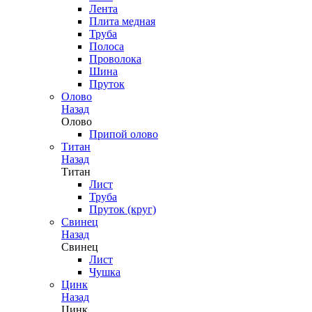
Лента
Плита медная
Труба
Полоса
Проволока
Шина
Пруток
Олово
Назад
Олово
Припой олово
Титан
Назад
Титан
Лист
Труба
Пруток (круг)
Свинец
Назад
Свинец
Лист
Чушка
Цинк
Назад
Цинк