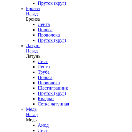
Пруток (круг)
Бронза
Назад
Бронза
Лента
Полоса
Проволока
Пруток (круг)
Латунь
Назад
Латунь
Лист
Лента
Труба
Полоса
Проволока
Шестигранник
Пруток (круг)
Квадрат
Сетка латунная
Медь
Назад
Медь
Анод
Лист