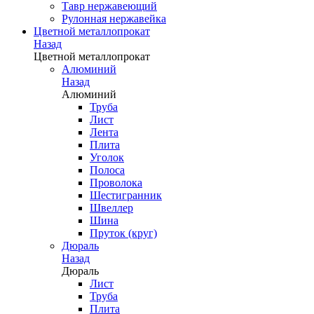
Тавр нержавеющий
Рулонная нержавейка
Цветной металлопрокат
Назад
Цветной металлопрокат
Алюминий
Назад
Алюминий
Труба
Лист
Лента
Плита
Уголок
Полоса
Проволока
Шестигранник
Швеллер
Шина
Пруток (круг)
Дюраль
Назад
Дюраль
Лист
Труба
Плита