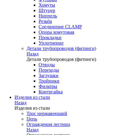
Хомуты
Штуцер
Ниппель
Резьба
Соединение CLAMP
Опора хомутовая
Прокладки
Уплотнение
Детали трубопроводов (фитинги)
Назад
Детали трубопроводов (фитинги)
Отводы
Переходы
Заглушки
Тройники
Фильтры
Контргайка
Изделия из стали
Назад
Изделия из стали
Трос нержавеющий
Цепь
Ограждения лестниц
Назад