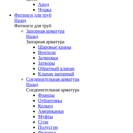
Анод
Чушка
Фитинги для труб
Назад
Фитинги для труб
Запорная арматура
Назад
Запорная арматура
Шаровые краны
Вентили
Задвижки
Затворы
Обратный клапан
Клапан запорный
Соединительная арматура
Назад
Соединительная арматура
Фланцы
Отбортовка
Кольцо
Американки
Муфты
Сгон
Полусгон
Футорки