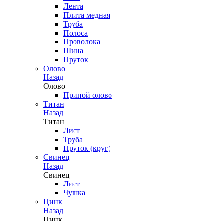
Лента
Плита медная
Труба
Полоса
Проволока
Шина
Пруток
Олово
Назад
Олово
Припой олово
Титан
Назад
Титан
Лист
Труба
Пруток (круг)
Свинец
Назад
Свинец
Лист
Чушка
Цинк
Назад
Цинк