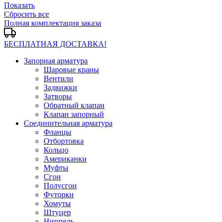
Показать
Сбросить все
Полная комплектация заказа
БЕСПЛАТНАЯ ДОСТАВКА!
Запорная арматура
Шаровые краны
Вентили
Задвижки
Затворы
Обратный клапан
Клапан запорный
Соединительная арматура
Фланцы
Отбортовка
Кольцо
Американки
Муфты
Сгон
Полусгон
Футорки
Хомуты
Штуцер
Ниппель