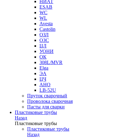
НИАТ
ESAB
WC
WL
Avesta
Castolin
ОЗЛ
ОЗС
ЦЛ
УОНИ
ОК
308L/MVR
Elga
ЭА
ЦЧ
АНО
LB-52U
Пруток сварочный
Проволока сварочная
Пасты для сварки
Пластиковые трубы
Назад
Пластиковые трубы
Пластиковые трубы
Назад