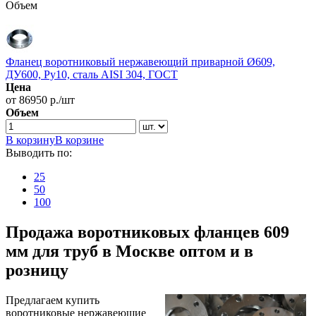
Объем
Фланец воротниковый нержавеющий приварной Ø609,
ДУ600, Ру10, сталь AISI 304, ГОСТ
Цена
от 86950 р./шт
Объем
В корзину
В корзине
Выводить по:
25
50
100
Продажа воротниковых фланцев 609
мм для труб в Москве оптом и в
розницу
Предлагаем купить
воротниковые нержавеющие