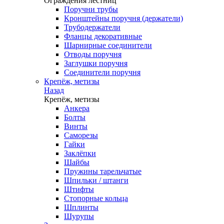
Ограждения лестниц
Поручни трубы
Кронштейны поручня (держатели)
Трубодержатели
Фланцы декоративные
Шарнирные соединители
Отводы поручня
Заглушки поручня
Соединители поручня
Крепёж, метизы
Назад
Крепёж, метизы
Анкера
Болты
Винты
Саморезы
Гайки
Заклёпки
Шайбы
Пружины тарельчатые
Шпильки / штанги
Штифты
Стопорные кольца
Шплинты
Шурупы