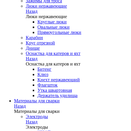
Зажимы для троса
Люки нержавеющие
Назад
Люки нержавеющие
Круглые люки
Овальные люки
Прямоугольные люки
Карабин
Круг отрезной
Днище
Оснастка для катеров и яхт
Назад
Оснастка для катеров и яхт
Битенг
Клюз
Кнехт нержавеющий
Флагшток
Утка швартовная
Держатель удилища
Материалы для сварки
Назад
Материалы для сварки
Электроды
Назад
Электроды