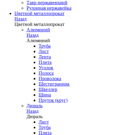
Тавр нержавеющий
Рулонная нержавейка
Цветной металлопрокат
Назад
Цветной металлопрокат
Алюминий
Назад
Алюминий
Труба
Лист
Лента
Плита
Уголок
Полоса
Проволока
Шестигранник
Швеллер
Шина
Пруток (круг)
Дюраль
Назад
Дюраль
Лист
Труба
Плита