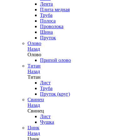
Лента
Плита медная
Труба
Полоса
Проволока
Шина
Пруток
Олово
Назад
Олово
Припой олово
Титан
Назад
Титан
Лист
Труба
Пруток (круг)
Свинец
Назад
Свинец
Лист
Чушка
Цинк
Назад
Цинк