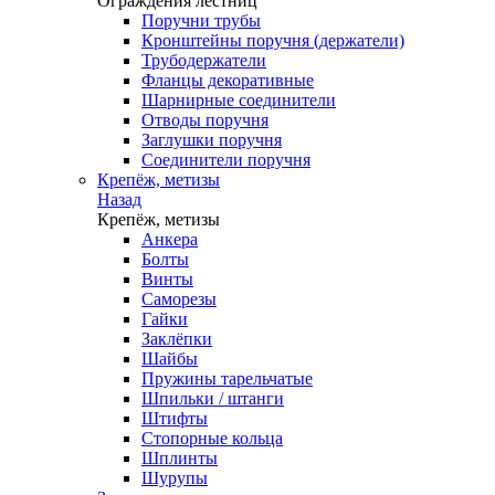
Ограждения лестниц
Поручни трубы
Кронштейны поручня (держатели)
Трубодержатели
Фланцы декоративные
Шарнирные соединители
Отводы поручня
Заглушки поручня
Соединители поручня
Крепёж, метизы
Назад
Крепёж, метизы
Анкера
Болты
Винты
Саморезы
Гайки
Заклёпки
Шайбы
Пружины тарельчатые
Шпильки / штанги
Штифты
Стопорные кольца
Шплинты
Шурупы