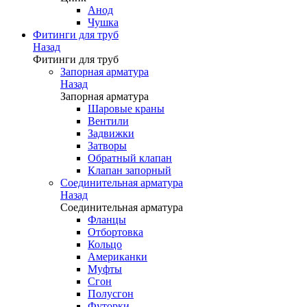
Анод
Чушка
Фитинги для труб
Назад
Фитинги для труб
Запорная арматура
Назад
Запорная арматура
Шаровые краны
Вентили
Задвижки
Затворы
Обратный клапан
Клапан запорный
Соединительная арматура
Назад
Соединительная арматура
Фланцы
Отбортовка
Кольцо
Американки
Муфты
Сгон
Полусгон
Футорки