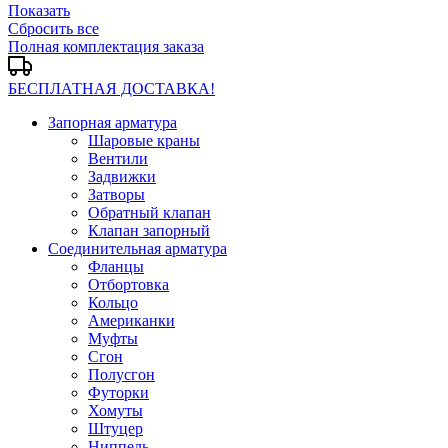
Показать
Сбросить все
Полная комплектация заказа
БЕСПЛАТНАЯ ДОСТАВКА!
Запорная арматура
Шаровые краны
Вентили
Задвижки
Затворы
Обратный клапан
Клапан запорный
Соединительная арматура
Фланцы
Отбортовка
Кольцо
Американки
Муфты
Сгон
Полусгон
Футорки
Хомуты
Штуцер
Ниппель