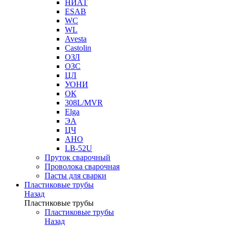
НИАТ
ESAB
WC
WL
Avesta
Castolin
ОЗЛ
ОЗС
ЦЛ
УОНИ
ОК
308L/MVR
Elga
ЭА
ЦЧ
АНО
LB-52U
Пруток сварочный
Проволока сварочная
Пасты для сварки
Пластиковые трубы
Назад
Пластиковые трубы
Пластиковые трубы
Назад