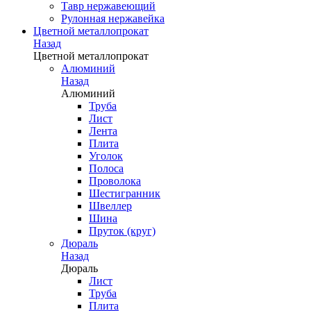
Тавр нержавеющий
Рулонная нержавейка
Цветной металлопрокат
Назад
Цветной металлопрокат
Алюминий
Назад
Алюминий
Труба
Лист
Лента
Плита
Уголок
Полоса
Проволока
Шестигранник
Швеллер
Шина
Пруток (круг)
Дюраль
Назад
Дюраль
Лист
Труба
Плита