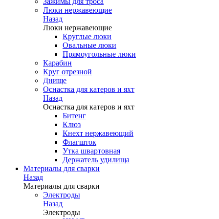
Зажимы для троса
Люки нержавеющие
Назад
Люки нержавеющие
Круглые люки
Овальные люки
Прямоугольные люки
Карабин
Круг отрезной
Днище
Оснастка для катеров и яхт
Назад
Оснастка для катеров и яхт
Битенг
Клюз
Кнехт нержавеющий
Флагшток
Утка швартовная
Держатель удилища
Материалы для сварки
Назад
Материалы для сварки
Электроды
Назад
Электроды