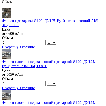
Объем
Фланец приварной Ø129, ДУ125, Ру10, нержавеющий AISI
316, ГОСТ
Цена
от 6600 р./шт
Объем
В корзину
В корзине
Фланец плоский нержавеющий приварной Ø129, ДУ125,
Ру10, сталь AISI 304, ГОСТ
Цена
от 5050 р./шт
Объем
В корзину
В корзине
Фланец плоский нержавеющий приварной Ø129, ДУ125,