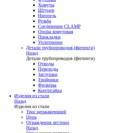
Хомуты
Штуцер
Ниппель
Резьба
Соединение CLAMP
Опора хомутовая
Прокладки
Уплотнение
Детали трубопроводов (фитинги)
Назад
Детали трубопроводов (фитинги)
Отводы
Переходы
Заглушки
Тройники
Фильтры
Контргайка
Изделия из стали
Назад
Изделия из стали
Трос нержавеющий
Цепь
Ограждения лестниц
Назад